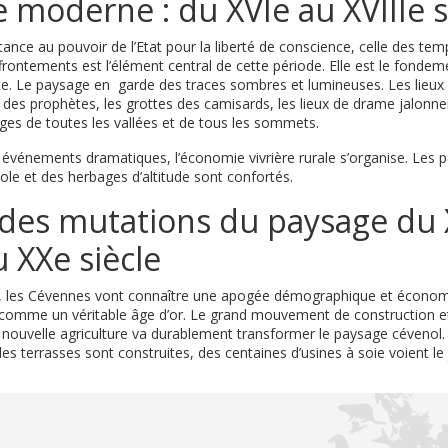
 moderne : du XVIe au XVIIIe s
istance au pouvoir de l’Etat pour la liberté de conscience, celle des te
frontements est l’élément central de cette période. Elle est le fondeme
e. Le paysage en garde des traces sombres et lumineuses. Les lieux 
s des prophètes, les grottes des camisards, les lieux de drame jalonn
ages de toutes les vallées et de tous les sommets.
 événements dramatiques, l’économie vivrière rurale s’organise. Les 
ole et des herbages d’altitude sont confortés.
des mutations du paysage du X
 XXe siècle
re, les Cévennes vont connaître une apogée démographique et économ
comme un véritable âge d’or. Le grand mouvement de construction
te nouvelle agriculture va durablement transformer le paysage cévenol. 
es terrasses sont construites, des centaines d’usines à soie voient le 