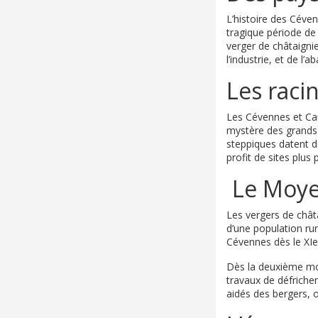
L’histoire des Cévenn
tragique période de 
verger de châtaigni
l’industrie, et de l
Les raci
Les Cévennes et Cau
mystère des grands 
steppiques datent d
profit de sites plu
Le Moy
Les vergers de chât
d’une population rur
Cévennes dès le XIe 
Dès la deuxième moi
travaux de défriche
aidés des bergers, 