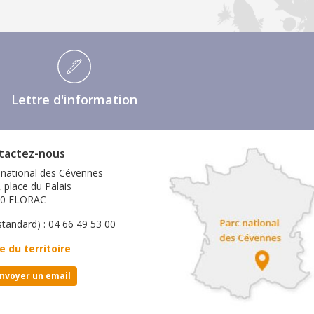
Lettre d'information
tactez-nous
 national des Cévennes
, place du Palais
00 FLORAC
standard) : 04 66 49 53 00
e du territoire
nvoyer un email