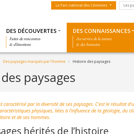
Menu du parc
Les par
Le Parc national des Cévennes
Les p
Thématiques
DES DÉCOUVERTES
DES CONNAISSANCES
Faites de rencontres
Au service de la nature
& d’émotions
& des humains
Des paysages marqués par l'homme
Histoire des paysages
e des paysages
t caractérisé par la diversité de ses paysages. C’est le résultat d
aractéristiques physiques, liées à l’influence de la géologie, du cli
rritoire et de ses hommes.
ages hérités de l’histoire