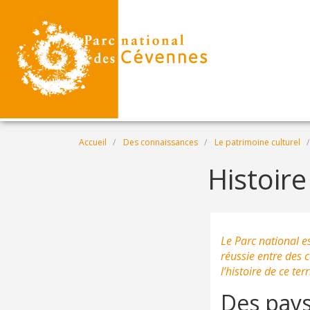
Aller au contenu principal
Fil d'Ariane
Accueil
Des connaissances
Le patrimoine culturel
Histoir
Le Parc national es
réussie entre des c
l’histoire de ce te
Des pays