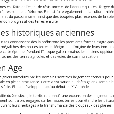
es est faite de l’esprit de résistance et de l’identité qui s’est forgée 
répression de la Réforme. Elle est faite également de la culture millé
ers et du pastoralisme, ainsi que des épopées plus récentes de la soie
’abandon progressif des terres ensuite.
nes historiques anciennes
sses connaissent dès la préhistoire les premières formes d’agro-pas
mégalithes des hautes terres et l’énigme de l’origine de leurs immens
e cette époque. Pendant l’époque gallo-romaine, les anciens oppidum
s proches des terres agricoles et des voies de communication.
en Age
aigniers introduits par les Romains sont très largement étendus pour
ale en pleine croissance. Cette « civilisation du châtaignier » semble 
siècle. Elle se développe jusqu’au début du XIVe siècle.
tié du XIe siècle, le territoire connaît une expansion des seigneurie
ment sont alors engagés sur les hautes terres pour étendre les pâtur
ouvrent leurs herbages à la transhumance des troupeaux des plaines