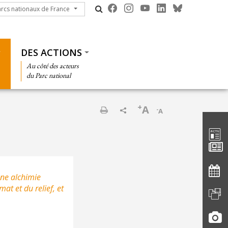
cs nationaux de France
arcs nationaux de France
DES ACTIONS
Au côté des acteurs
du Parc national
+
A
-
A
Barre d'
Imprimer
’une alchimie
mat et du relief, et