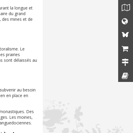
durant la longue et
naire du grand
, des mines et de
toralisme. Le
es prairies
s sont délaissés au
 subvenir au besoin
bien en place en
s monastiques. Des
ages. Les moines,
 languedociennes.