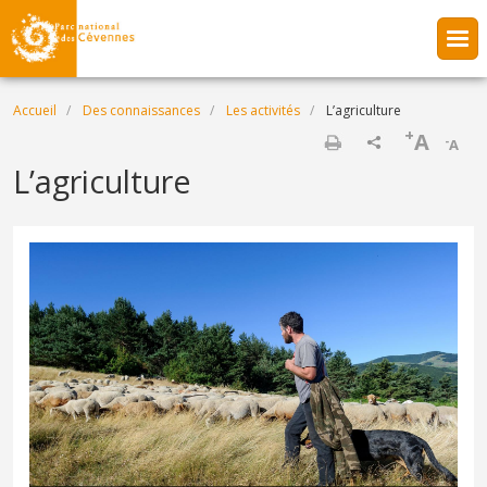
Aller au contenu principal
Fil d'Ariane
Accueil
Des connaissances
Les activités
L’agriculture
+
A
-
A
Imprimer
L’agriculture