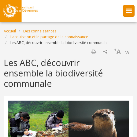
Aller au contenu principal
Fil d'Ariane
Accueil
Des connaissances
L’acquisition et le partage de la connaissance
Les ABC, découvrir ensemble la biodiversité communale
+
A
-
A
Imprimer
Les ABC, découvrir
ensemble la biodiversité
communale