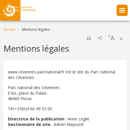
Aller au contenu principal
Fil d'Ariane
Accueil
Mentions légales
+
A
-
A
Imprimer
Mentions légales
www.cevennes-parcnational.fr est le site du Parc national
des Cévennes.
Parc national des Cévennes
6 bis, place du Palais
48400 Florac
Tél.+33(0)4 66 49 53 00
Directrice de la publication
: Anne Legile
Gestionnaire de site
: Adrien Majourel