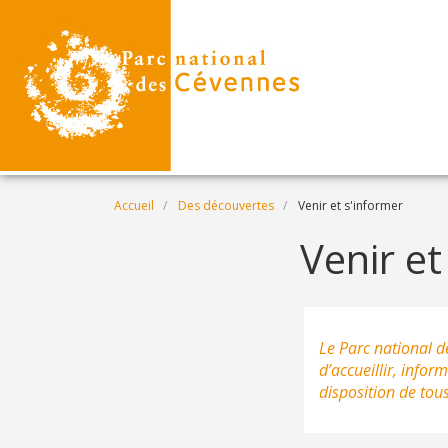
Aller au contenu principal
Fil d'Ariane
Accueil
Des découvertes
Venir et s'informer
Venir et
Le Parc national de
d’accueillir, inform
disposition de tous