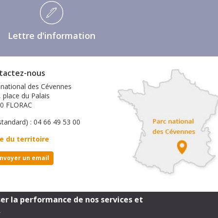
Lettre d'information
tactez-nous
 national des Cévennes
, place du Palais
00 FLORAC
standard) : 04 66 49 53 00
e du territoire
nvoyer un email
ser la performance de nos services et
Footer
mentions légales
.