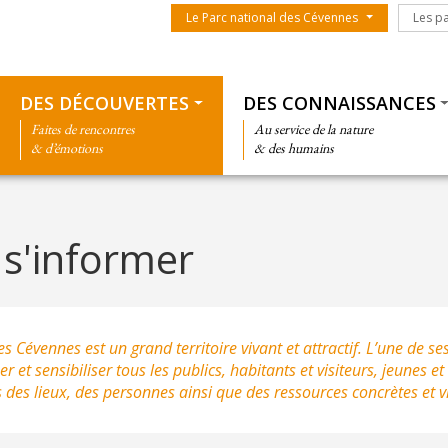
Menu du parc
Les par
Le Parc national des Cévennes
Les p
Thématiques
DES DÉCOUVERTES
DES CONNAISSANCES
Faites de rencontres
Au service de la nature
& d’émotions
& des humains
 s'informer
s Cévennes est un grand territoire vivant et attractif. L’une de se
er et sensibiliser tous les publics, habitants et visiteurs, jeunes et
 des lieux, des personnes ainsi que des ressources concrètes et vi