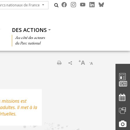
cs nationaux de France
arcs nationaux de France
DES ACTIONS
Au côté des acteurs
du Parc national
+
A
-
A
Barre d'
Imprimer
s missions est
 adultes. Il met à la
rtuelles.