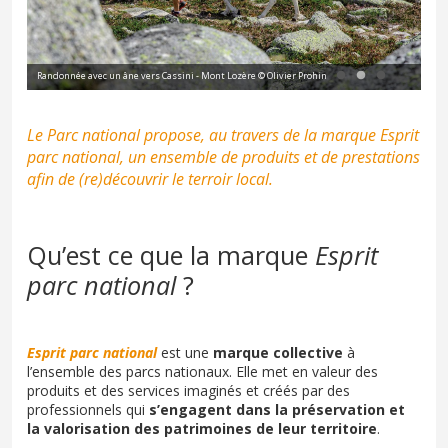
Randonnée avec un âne vers Cassini - Mont Lozère © Olivier Prohin
Vil
Le Parc national propose, au travers de la marque
Esprit
parc national
, un ensemble de produits et de prestations
afin de (re)découvrir le terroir local.
Qu’est ce que la marque
Esprit
parc national
?
Esprit parc national
est une
marque collective
à
l’ensemble des parcs nationaux. Elle met en valeur des
produits et des services imaginés et créés par des
professionnels qui
s’engagent dans la préservation et
la valorisation des patrimoines de leur territoire
.