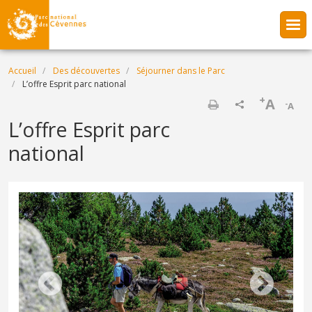
Aller au contenu principal
Fil d'Ariane
Accueil
Des découvertes
Séjourner dans le Parc
L’offre Esprit parc national
+
A
-
A
Imprimer
L’offre Esprit parc
national