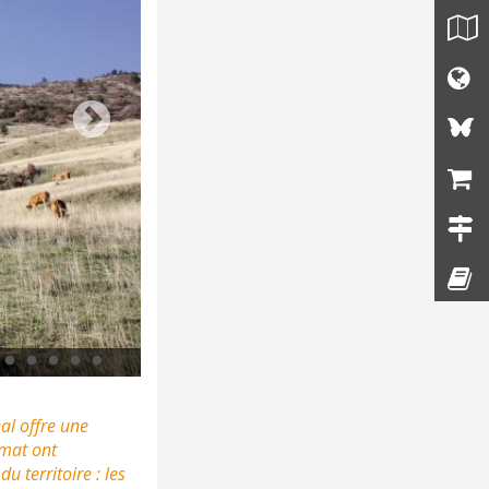
Belvédère de la serreyrede, Bruno DAVERSIN, PnC ©
al offre une
imat ont
 territoire : les