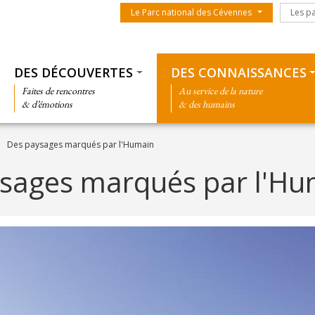
Menu du parc
Les par
Le Parc national des Cévennes
Les p
Thématiques
DES DÉCOUVERTES
DES CONNAISSANCES
Faites de rencontres
Au service de la nature
& d’émotions
& des humains
Des paysages marqués par l'Humain
sages marqués par l'Hu