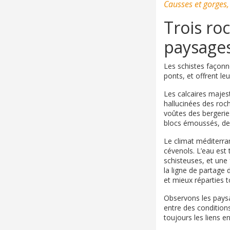
Causses et gorges, 
Trois ro
paysage
Les schistes façonn
ponts, et offrent le
Les calcaires majes
hallucinées des roch
voûtes des bergerie
blocs émoussés, des
Le climat méditerra
cévenols. L’eau est t
schisteuses, et une 
la ligne de partage
et mieux réparties t
Observons les paysag
entre des conditions
toujours les liens e