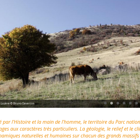
 Lozère © Bruno Daversin
ar l'Histoire et la main de l'homme, le territoire du Parc nation
s aux caractères très particuliers. La géologie, le relief et le cl
namiques naturelles et humaines sur chacun des grands massifs du