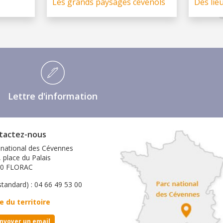
Les grands paysages cévenols
Des lie
Lettre d'information
tactez-nous
 national des Cévennes
, place du Palais
00 FLORAC
standard) : 04 66 49 53 00
e du territoire
nvoyer un email