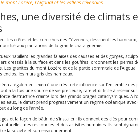
le mont Lozère, l'Aigoual et les vallées cévenoles.
ches, une diversité de climats 
s
ent les crêtes et les corniches des Cévennes, dessinent les hameaux, l
ur acidité aux plantations de la grande châtaigneraie.
tueux habillent les grandes falaises des causses et des gorges, sculp
ers dressés à la surface et dans les gouffres, ordonnent les pierres d
s. Les granites du mont Lozère et de la partie sommitale de l’Aigoua
 enclos, les murs gris des hameaux.
néen a également exercé une très forte influence sur l’ensemble des 
out à la fois une source de vie précieuse, rare et difficile à retenir su
force destructrice crainte lors des grands orages cataclysmiques. À l’
 des eaux, le climat prend progressivement un régime océanique avec d
out au long de l’année.
es et la façon de bâtir, de s'installer : ils donnent des clés pour com
 naturelles, des ressources et des activités humaines. Ils sont dynami
ntre la société et son environnement.