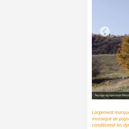
Paysage agropastoral Mont
Largement marqué p
mosaïque de paysage
conditionné les dy