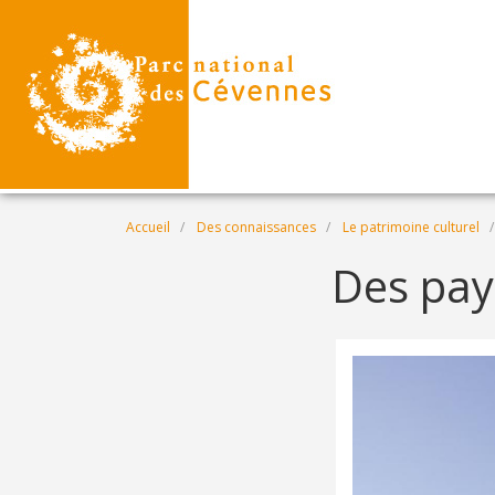
Aller au contenu principal
Fil d'Ariane
Accueil
Des connaissances
Le patrimoine culturel
Des pay