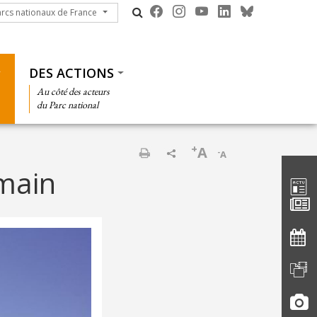
cs nationaux de France
arcs nationaux de France
DES ACTIONS
Au côté des acteurs
du Parc national
+
A
-
A
Barre d'
Imprimer
main