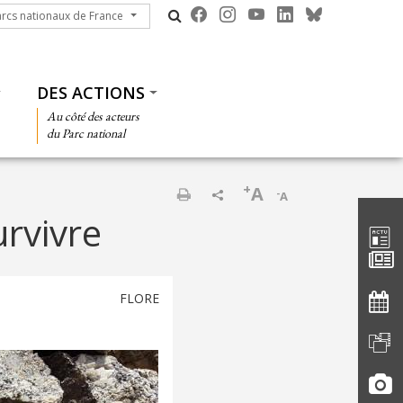
cs nationaux de France
arcs nationaux de France
DES ACTIONS
Au côté des acteurs
du Parc national
+
A
-
A
Barre d'
Imprimer
urvivre
FLORE