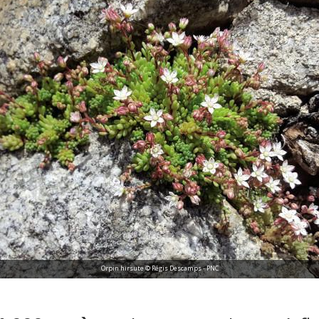
Orpin hirsute © Régis Descamps - PNC