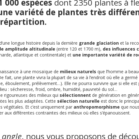
1 000 espèces
dont 2350 plantes à fle
une variété de plantes très différe
 répartition.
t d’une longue histoire depuis la dernière
grande glaciation
et la rec
e amplitude altitudinale
(entre 120 et 1700 m),
des influences 
rde, atlantique et continentale) et
une importante variété de ro
naissance à une mosaïque de
milieux naturels
que l’homme a beauc
De fait, une plante vivra la plupart de sa vie à l’endroit où elle a germé
ue, éboulement, prélèvement…). Elle ne pourra survivre que si elle est
lieu : sécheresse, froid, ombre, humidité, pauvreté du sol…
ie rigoureuses des milieux qui
sélectionnent
de génération en géné
tes les plus adaptées. Cette
sélection naturelle
est donc le principal
 végétales. Et c’est uniquement par
anthropomorphisme
que nous
r aux différentes contraintes des milieux où elles s’épanouissent.
 angle
, nous vous proposons de déco