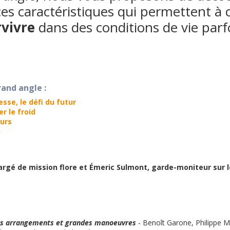
es caractéristiques qui permettent à 
rvivre
dans des conditions de vie parf
rand angle :
esse, le défi du futur
r le froid
eurs
u
argé de mission flore et Émeric Sulmont, garde-moniteur sur 
its arrangements et grandes manoeuvres
- Benoît Garone, Philippe M