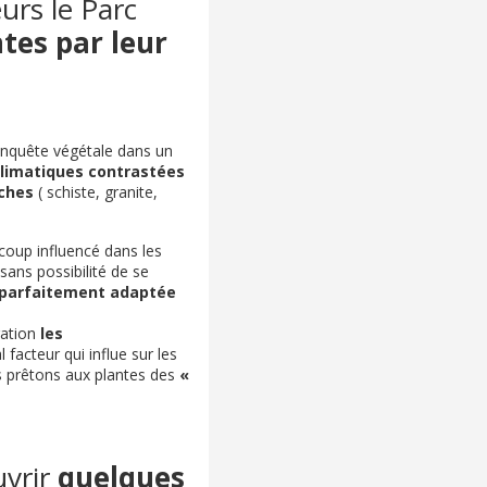
urs le Parc
ntes par leur
onquête végétale dans un
climatiques contrastées
ches
( schiste, granite,
oup influencé dans les
 sans possibilité de se
parfaitement adaptée
ration
les
 facteur qui influe sur les
 prêtons aux plantes des
«
uvrir
quelques