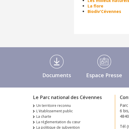
Les milieux naturel
La flore
Biodiv'Cévennes
Médiathèque Footer
Documents
Espace Presse
Le Parc national des Cévennes
Con
Parc
Un territoire reconnu
6 bis
L'établissement public
484
La charte
La réglementation du cœur
Tél (
La politique de subvention