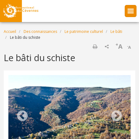
Aller au contenu principal
Fil d'Ariane
Accueil
Des connaissances
Le patrimoine culturel
Le bâti
Le bâti du schiste
+
A
-
A
Imprimer
Le bâti du schiste