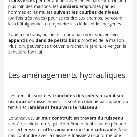
transverses
permettant de traverser les hameaux. Un peu
plus loin des maisons, les
sentiers
empruntés par les
hommes et les mulets
suivent les courbes de niveau
(parfois très raides) pour se rendre aux champs, parcourir
les châtaigneraies ou rejoindre les clèdes et les bergeries.
Soue à cochons, bûcher et four à pain sont souvent
en
appentis
ou
dans de
petits bâtis
proches de la maison.
Plus loin, peuvent se trouver le rucher, le jardin, le verger, le
cimetière familial.
Les aménagements hydrauliques
Les trencats sont des
tranchées destinées à canaliser
les eaux
de ruissellement. Ils sont en oblique par rapport au
terrain et
ramènent l’eau vers le ruisseau
.
Le tancat est un
mur
construit en travers du ruisseau
: il
sert à retenir la terre, qui elle-même retient l’eau en période
de sécheresse et
offre ainsi une surface cultivable
. À ne
pas confondre avec la paissière (paissièra) qui forme une