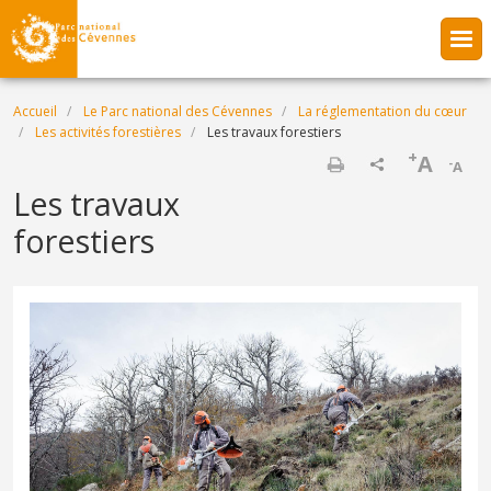
Aller au contenu principal
Fil d'Ariane
Accueil
Le Parc national des Cévennes
La réglementation du cœur
Les activités forestières
Les travaux forestiers
+
A
-
A
Imprimer
Les travaux
forestiers