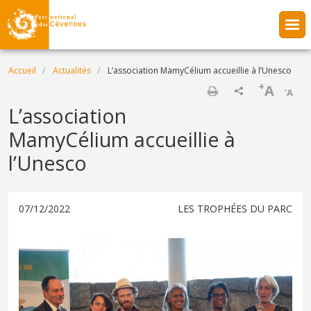
Aller au contenu principal
Fil d'Ariane
Accueil
Actualités
L’association MamyCélium accueillie à l’Unesco
+
A
-
A
Imprimer
L’association
MamyCélium accueillie à
l’Unesco
07/12/2022
LES TROPHÉES DU PARC