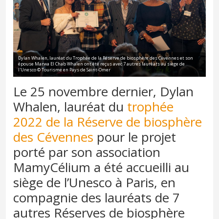
Dylan Whalen, lauréat du Trophée de la Réserve de biosphère des Cévennes et son
épouse Marwa El Chab Whalen ont été reçus avec 7 autres lauréats au siège de
l'Unesco © Tourisme en Pays de Saint-Omer
Le 25 novembre dernier, Dylan
Whalen, lauréat du
trophée
2022 de la Réserve de biosphère
des Cévennes
pour le projet
porté par son association
MamyCélium a été accueilli au
siège de l’Unesco à Paris, en
compagnie des lauréats de 7
autres Réserves de biosphère