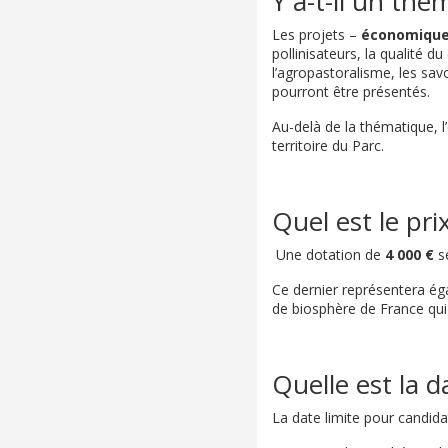
Y a-t-il un th
Les projets –
économiques
pollinisateurs, la qualité d
l’agropastoralisme, les sav
pourront être présentés.
Au-delà de la thématique, l
territoire du Parc.
Quel est le prix
Une dotation de
4 000 €
se
Ce dernier représentera ég
de biosphère de France qui
Quelle est la d
La date limite pour candida