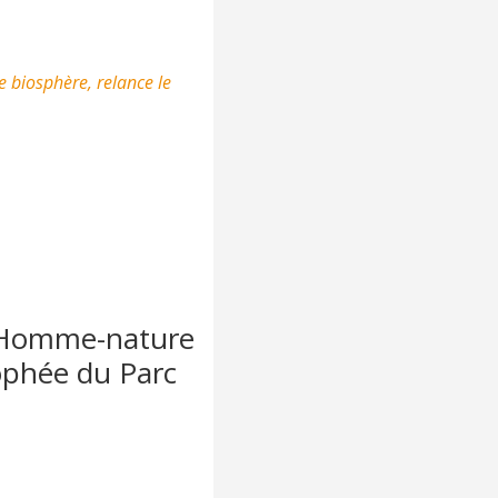
e biosphère
, relance le
n Homme-nature
ophée du Parc