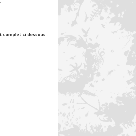
.
t complet ci dessous
: