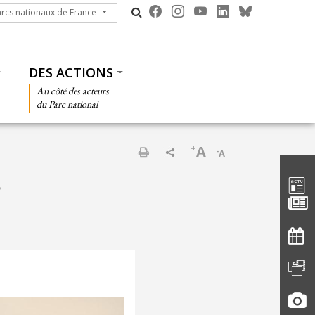
cs nationaux de France
arcs nationaux de France
DES ACTIONS
Au côté des acteurs
du Parc national
+
A
-
A
Barre d'
Imprimer
s