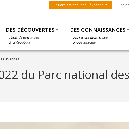
Menu du parc
Les par
Le Parc national des Cévennes
Les p
Thématiques
DES DÉCOUVERTES
DES CONNAISSANCES
Faites de rencontres
Au service de la nature
& d’émotions
& des humains
es Cévennes
022 du Parc national de