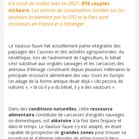
n’a cessé de croître avec en 2021,
816 couples
nicheurs
. Les actions de conservation menées sur les
vautours localement par la LPO et le Parc sont
reconnues en France et à l’étranger.
Le Vautour fauve fait actuellement partie intégrante des
paysages des Causses et des activités agropastorales. Au
néolithique, lors de l'avènement de l'agriculture, le bétail
s’est substitué aux ongulés sauvages et les carcasses des
animaux d'élevage constituent depuis plusieurs millénaires la
principale ressource alimentaire des vau- tours en Europe.
Un adage de la Rome antique disait déjà « Ubi pecora, ibi
vultures », « là où il y a du bétail, il y a des vautours ».
Dans des
conditions naturelles
, cette
ressource
alimentaire
constituée de carcasses d’ongulés sauvages
ou domestiques, est
aléatoire
à la fois dans l’espace et
dans le temps. Le Vautour fauve s'y est adapté, en étant
capable de prospecter de
grandes zones
pour trouver sa
nourriture et d'alterner périodes de jeûne (jusqu'à deux