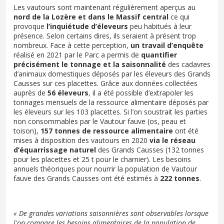
Les vautours sont maintenant régulièrement aperçus au
nord de la Lozère et dans le Massif central
ce qui
provoque
l’inquiétude d’éleveurs
peu habitués à leur
présence. Selon certains dires, ils seraient à présent trop
nombreux. Face à cette perception,
un travail d’enquête
réalisé en 2021 par le Parc a permis de
quantiﬁer
précisément le tonnage et la saisonnalité
des cadavres
d’animaux domestiques déposés par les éleveurs des Grands
Causses sur ces placettes. Grâce aux données collectées
auprès de
56 éleveurs
, il a été possible d’extrapoler les
tonnages mensuels de la ressource alimentaire déposés par
les éleveurs sur les 103 placettes. Si l’on soustrait les parties
non consommables par le Vautour fauve (os, peau et
toison),
157 tonnes de ressource alimentaire
ont été
mises à disposition des vautours en 2020
via le réseau
d’équarrissage naturel
des Grands Causses (132 tonnes
pour les placettes et 25 t pour le charnier). Les besoins
annuels théoriques pour nourrir la population de Vautour
fauve des Grands Causses ont été estimés à
222 tonnes
.
« De grandes variations saisonnières sont observables lorsque
l'on compare les besoins alimentaires de la population de