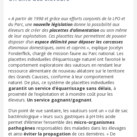
« A partir de 1998 et grâce aux efforts conjoints de la LPO et
du Parc, une
nouvelle législation
donne la possibilité aux
éleveurs de créer des
placettes d’alimentation
au sein même
de leur exploitation. Ces placettes leur permettent de pouvoir
disposer d’un
espace délimité pour déposer les carcasses
d’animaux domestiques, ovins et caprins »
, explique Jocelyn
Fonderﬂick, chargé de mission faune au Parc national. Les
placettes individuelles d’équarrissage naturel ont favorisé le
comportement exploratoire des vautours en rendant leur
ressource alimentaire de nouveau aléatoire sur le territoire
des Grands Causses, conforme à leur comportement
naturel. De plus, ce système de placettes individuelles
garantit un service d’équarrissage sans délais
, à
proximité de l’exploitation et à moindre coût pour les
éleveurs.
Un service gagnant/gagnant
.
D’un point de vue sanitaire, les vautours sont un « cul de sac
bactériologique » leurs sucs gastriques à pH très acide
permet d’éliminer l’ensemble des
micro-organismes
pathogènes
responsables des maladies dans les élevages
et ainsi
éviter la propagation
de ces dernières. « De