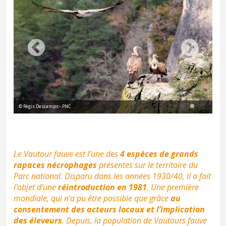
© Régis Descamps - PNC
Le Vautour fauve est l’une des
4 espèces de grands
rapaces nécrophages
présentes sur le territoire du
Parc national. Disparu dans les années 1930/40, il a fait
l’objet d’une
réintroduction en 1981
. Une première
mondiale, qui n’a pu être possible que grâce
au
consentement des acteurs locaux et l’implication
des éleveurs
. Depuis, la population de Vautours fauve