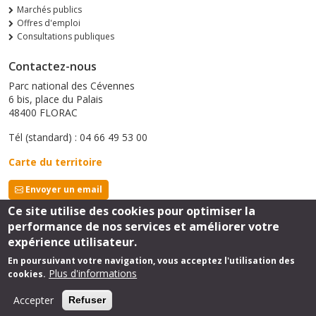
Marchés publics
Offres d'emploi
Consultations publiques
Contactez-nous
Parc national des Cévennes
6 bis, place du Palais
48400 FLORAC
Tél (standard) : 04 66 49 53 00
Carte du territoire
Envoyer un email
Ce site utilise des cookies pour optimiser la
performance de nos services et améliorer votre
Suivez-nous
expérience utilisateur.
En poursuivant votre navigation, vous acceptez l'utilisation des
Plus d'informations
cookies.
Footer
mentions légales
Accepter
Refuser