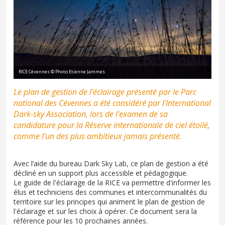
RICE Cévennes © Photo Etienne Jammes
Le plan de gestion de l'éclairage présenté par le Parc
national des Cévennes a été considéré par l'International
Dark-sky Association, lors de l'examen de sa
candidature pour la Réserve internationale de ciel étoilé,
comme l'un des plus ambitieux jamais présenté.
Avec l’aide du bureau Dark Sky Lab, ce plan de gestion a été
décliné en un support plus accessible et pédagogique.
Le guide de l'éclairage de la RICE va permettre d'informer les
élus et techniciens des communes et intercommunalités du
territoire sur les principes qui animent le plan de gestion de
l'éclairage et sur les choix à opérer. Ce document sera la
référence pour les 10 prochaines années.