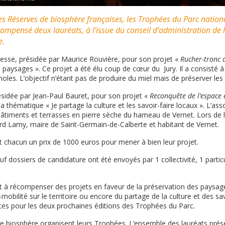
 des Réserves de biosphère françaises, les Trophées du Parc natio
écompensé deux lauréats, à l’issue du conseil d’administration de 
e.
gesse, présidée par Maurice Rouvière, pour son projet «
Rucher-tronc 
s paysages ». Ce projet a été élu coup de cœur du Jury. Il a consisté 
oles. L’objectif n’étant pas de produire du miel mais de préserver les a
ésidée par Jean-Paul Bauret, pour son projet «
Reconquête de l’espace 
a thématique « Je partage la culture et les savoir-faire locaux ». L’as
bâtiments et terrasses en pierre sèche du hameau de Vernet. Lors de l
rd Lamy, maire de Saint-Germain-de-Calberte et habitant de Vernet.
t chacun un prix de 1000 euros pour mener à bien leur projet.
f dossiers de candidature ont été envoyés par 1 collectivité, 1 particu
t à récompenser des projets en faveur de la préservation des paysage
obilité sur le territoire ou encore du partage de la culture et des savo
es pour les deux prochaines éditions des Trophées du Parc.
e biosphère organisent leurs Trophées. L’ensemble des lauréats prése