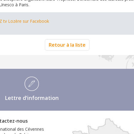
Unesco à Paris.
WZ tv Lozère sur Facebook
Retour à la liste
Lettre d'information
tactez-nous
 national des Cévennes