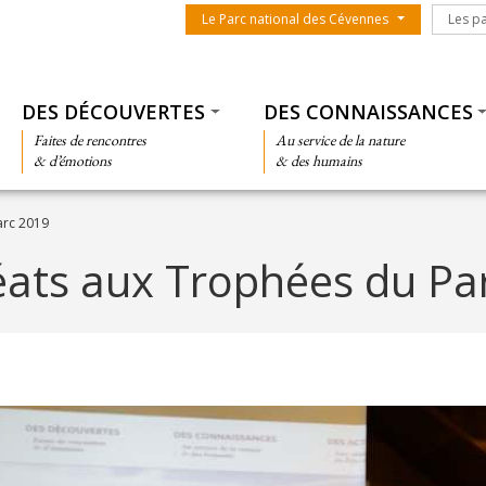
Menu du parc
Les par
Le Parc national des Cévennes
Les p
Thématiques
DES DÉCOUVERTES
DES CONNAISSANCES
Faites de rencontres
Au service de la nature
& d’émotions
& des humains
arc 2019
éats aux Trophées du Pa