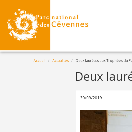
Aller au contenu principal
Fil d'Ariane
Accueil
Actualités
Deux lauréats aux Trophées du P
Deux laur
30/09/2019