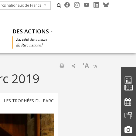
cs nationaux de France
arcs nationaux de France
DES ACTIONS
Au côté des acteurs
du Parc national
+
A
-
A
Barre d'
Imprimer
rc 2019
LES TROPHÉES DU PARC