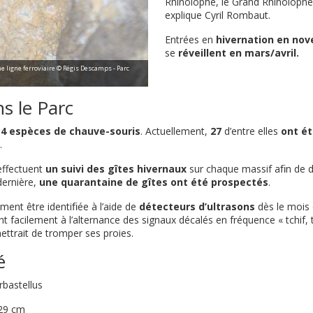
Rhinolophe, le Grand Rhinolophe 
explique Cyril Rombaut.
Entrées en
hivernation en no
se
réveillent en mars/avril.
e ligne ferroviaire © Régis Descamps - Parc
s le Parc
34 espèces de chauve-souris
. Actuellement,
27
d’entre elles
ont ét
.
ffectuent
un suivi des gîtes hivernaux
sur chaque massif aﬁn de d
dernière,
une quarantaine de gîtes ont été prospectés
.
ment être identiﬁée à l’aide de
détecteurs d’ultrasons
dès le mois 
 facilement à l’alternance des signaux décalés en fréquence « tchif, tc
mettrait de tromper ses proies.
é
rbastellus
 29 cm