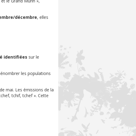
et le Grand Murin »,
vembre/décembre
, elles
é identiﬁées
sur le
énombrer les populations
de mai. Les émissions de la
hef, tchif, tchef ». Cette