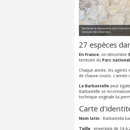
Barbastelle découverte dans l'ancienn
national des Cévennes
27 espèces dan
En France
, on dénombre
territoire du
Parc national
Chaque année, les agents e
de chauve-souris. L’année 
La Barbastelle
peut égale
Barbastelle se reconnaissent
technique originale lui per
Carte d'identit
Nom latin
: Barbastella ba
Taille
: envergure de 24 à