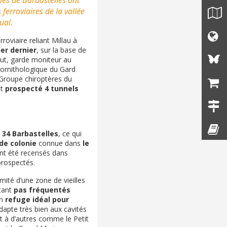
nies de Barbastelles ont
ferroviaires de la vallée
ual.
rroviaire reliant Millau à
ier dernier
, sur la base de
ut, garde moniteur au
ornithologique du Gard
 Groupe chiroptères du
nt
prospecté 4 tunnels
t
34 Barbastelles
, ce qui
de colonie
connue dans
le
 ont été recensés dans
prospectés.
mité d’une zone de vieilles
étant
pas fréquentés
un
refuge idéal pour
dapte très bien aux cavités
t à d’autres comme le Petit