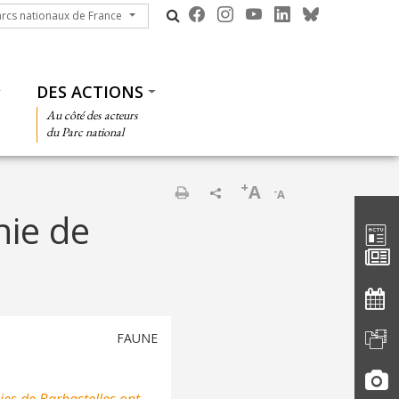
cs nationaux de France
arcs nationaux de France
DES ACTIONS
Au côté des acteurs
du Parc national
+
A
-
A
Barre d'
Imprimer
nie de
FAUNE