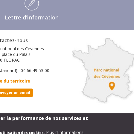
Lettre d'information
tactez-nous
 national des Cévennes
, place du Palais
00 FLORAC
standard) : 04 66 49 53 00
e du territoire
nvoyer un email
ser la performance de nos services et
Footer
mentions légales
.
Plus d'informations
utilisation des cookies.