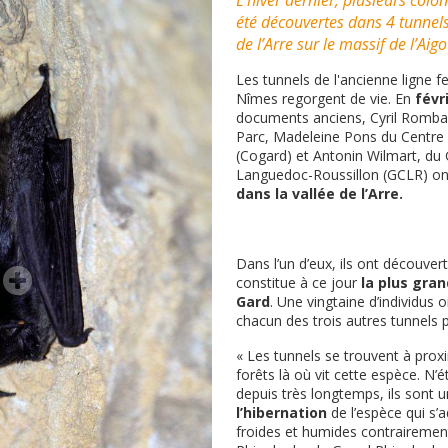
L’hiver dernier, plusieurs colo
été découvertes dans 4 tunnels 
de l’Arre sur le massif de l’Aigo
Les tunnels de l'ancienne ligne fe
Nîmes regorgent de vie. En
févr
documents anciens, Cyril Romba
Parc, Madeleine Pons du Centre 
(Cogard) et Antonin Wilmart, du
Languedoc-Roussillon (GCLR) o
dans la vallée de l’Arre.
Dans l’un d’eux, ils ont découver
constitue à ce jour
la plus gran
Gard
. Une vingtaine d’individus
chacun des trois autres tunnels 
« Les tunnels se trouvent à proxi
forêts là où vit cette espèce. N’
depuis très longtemps, ils sont 
l’hibernation
de l’espèce qui s’a
froides et humides contrairemen