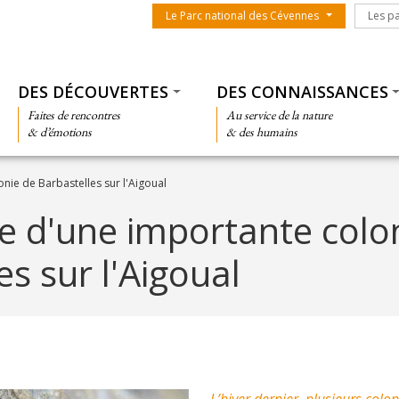
Menu du parc
Les par
Le Parc national des Cévennes
Les p
Thématiques
DES DÉCOUVERTES
DES CONNAISSANCES
Faites de rencontres
Au service de la nature
& d’émotions
& des humains
ie de Barbastelles sur l'Aigoual
e d'une importante colo
es sur l'Aigoual