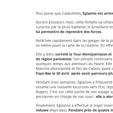
Plus jeune que Calandreto,
Eglazine est arriv
Durant plusieurs mois, cette femelle va sillo
surprise par la pluie battante, le brouillard 
lui permettre de reprendre des forces
.
Relâchée rapidement dans les gorges de la Jon
va même jouer la carte de la citadine. En effe
Elle a donc
survolé la Tour Montparnasse et
de région parisienne
. Son périple continuera
quelques temps aux alentours du Havre. Elle a
Manche (Normandie et Pas-de-Calais), avant de
Pays-Bas le 30 avril, après avoir parcouru p
Pendant trois semaines, Eglazine a fréquenté 
entamé une nouvelle excursion vers l’Est, rejoi
Rügen). C’est sur cette partie de son voyage 
personnes en charge de son suivi ;
elle a alo
Finalement, Eglazine a effectué le trajet invers
Veluwe
(Pays-Bas).
Pendant près de quatre mo