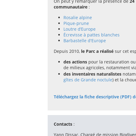
On peut y remarquer la présence de
24
communautaire
:
Rosalie alpine
Pique-prune
Loutre d’Europe
Écrevisse à pattes blanches
Barbastelle d'Europe
Depuis 2010,
le Parc a réalisé
sur cet es
des actions
pour la restauration ou
de milieux agricoles, notamment vi
des inventaires naturalistes
notamm
gîtes de Grande noctule
) et la cho
Téléchargez la fiche descriptive (PDF) d
Contacts
:
Yann Dissac, Chargé de mission Biodiver