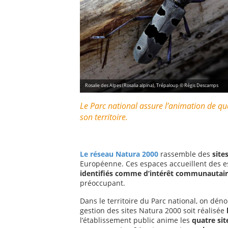
Rosalie des Alpes (Rosalia alpina), Trépaloup © Régis Descamps
Le Parc national assure l’animation de qu
son territoire.
Le réseau Natura 2000
rassemble des
site
Européenne. Ces espaces accueillent des es
identifiés comme d’intérêt communautai
préoccupant.
Dans le territoire du Parc national, on dé
gestion des sites Natura 2000 soit réalisée
l’établissement public anime les
quatre si