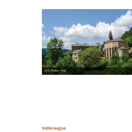
© O. Prohin - PNC
Valleraugue